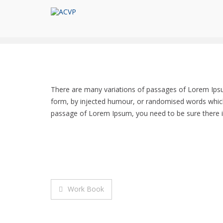
Skip
to
ACVP
Associação Comunitária de Vale da Pedra
Best Shots
content
There are many variations of passages of Lorem Ipsum
form, by injected humour, or randomised words which d
passage of Lorem Ipsum, you need to be sure there is
Navegação
Work Book
de