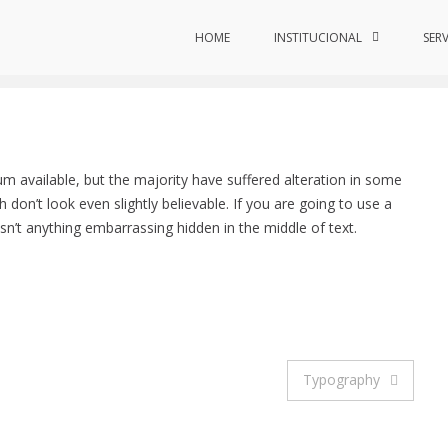
HOME
INSTITUCIONAL
SER
 available, but the majority have suffered alteration in some
on’t look even slightly believable. If you are going to use a
n’t anything embarrassing hidden in the middle of text.
Typography