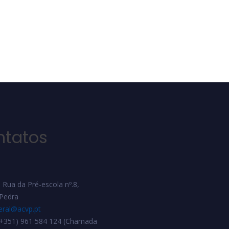
ntatos
 Rua da Pré-escola nº.8,
 Pedra
eral@acvp.pt
 (+351) 961 584 124 (Chamada