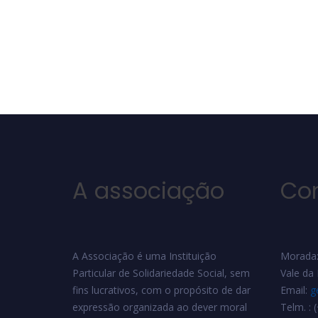
A associação
Co
A Associação é uma Instituição
Morada:
Particular de Solidariedade Social, sem
Vale da
fins lucrativos, com o propósito de dar
Email:
g
expressão organizada ao dever moral
Telm. :